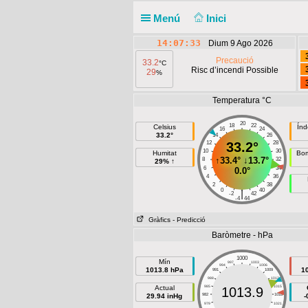
Menú
Inici
14:07:33
Dium 9 Ago 2026
Precaució
33.2
°C
Risc d’incendi Possible
29
%
Temperatura °C
20
18
22
Celsius
Índ
16
24
33.2°
14
26
12
33.2°
28
10
30
Humitat
Bom
↑
33.4°
↓
13.7°
8
32
29% ↑
6
34
0.0°
4
36
2
38
0
40
|
-2
42
-4
44
Gràfics
- Predicció
Baròmetre - hPa
1000
Mín
997
1003
994
1006
1013.8 hPa
1
991
1009
988
1012
Actual
985
1015
1013.9
29.94 inHg
982
1018
-
979
1021