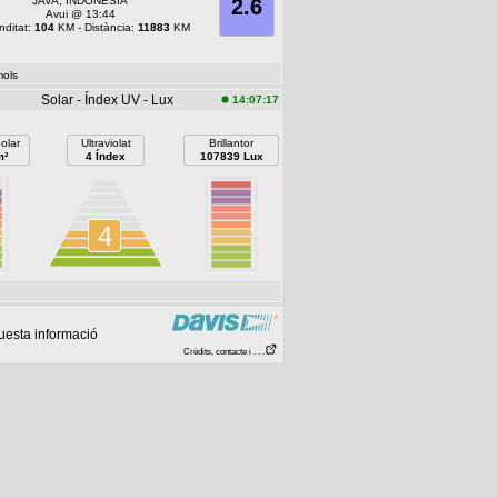
JAVA, INDONESIA
2.6
Avui @ 13:44
nditat:
104
KM - Distància:
11883
KM
mols
Solar - Índex UV - Lux
14:07:17
olar
Ultraviolat
Brillantor
m²
4 Índex
107839 Lux
4
uesta informació
Crèdits, contacte i . . .