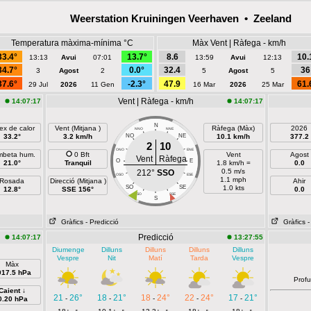
Weerstation Kruiningen Veerhaven • Zeeland
Temperatura màxima-mínima °C
Màx Vent | Ràfega - km/h
33.4°
13.7°
8.6
10.
13:13
Avui
07:01
13:59
Avui
12:13
34.7°
0.0°
32.4
36
3
Agost
2
5
Agost
5
37.6°
-2.3°
47.9
61.
29 Jul
2026
11 Gen
16 Mar
2026
25 Mar
Vent | Ràfega - km/h
14:07:17
14:07:17
N
ex de calor
Vent (Mitjana )
Ràfega (Màx)
2026
NNO
NNE
33.2°
3.2 km/h
NO
NE
10.1 km/h
377.2
2
10
ONO
ENE
beta hum.
0 Bft
Vent
Agost
Vent
Ràfega
O
E
21.0°
Tranquil
1.8 km/h =
0.0
0.5 m/s
212°
SSO
OSO
ESE
1.1 mph
Rosada
Direcció (Mitjana )
Ahir
SO
SE
1.0 kts
12.8°
SSE 156°
0.0
SSO
SSE
S
Gràfics
- Predicció
Gràfics
-
Predicció
14:07:17
13:27:55
Diumenge
Dilluns
Dilluns
Dilluns
Dilluns
Vespre
Nit
Matí
Tarda
Vespre
Màx
017.5 hPa
Profu
Caient ↓
21
26°
18
21°
18
24°
22
24°
17
21°
-
-
-
-
-
0.20 hPa