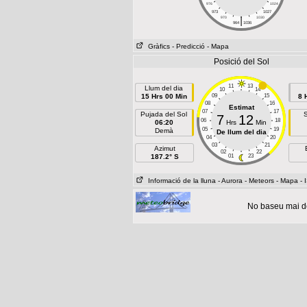
976
1024
973
1027
|
970
1030
964
1036
Gràfics
- Predicció
- Mapa
Posició del Sol
11
13
Llum del dia
10
14
15 Hrs 00 Min
09
15
8 
08
16
Estimat
07
17
Pujada del Sol
S
7
12
06
18
06:20
Hrs
Min
05
19
Demà
De llum del dia
04
20
03
21
Azimut
02
22
187.2° S
01
23
Informació de la lluna
- Aurora
- Meteors
- Mapa
- 
No baseu mai de