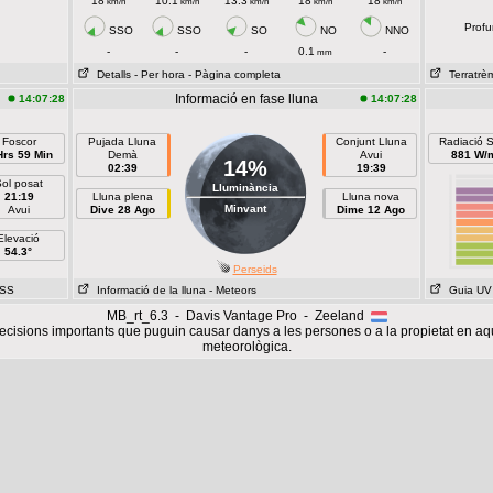
18
10.1
13.3
18
18
km/h
km/h
km/h
km/h
km/h
Profu
SSO
SSO
SO
NO
NNO
-
-
-
0.1
-
mm
Detalls
- Per hora
- Pàgina completa
Terratrè
Informació en fase lluna
14:07:28
14:07:28
Foscor
Pujada Lluna
Conjunt Lluna
Radiació S
Hrs 59 Min
Demà
Avui
881 W/
14%
02:39
19:39
ol posat
Lluminància
21:19
Lluna plena
Lluna nova
Minvant
Avui
Dive 28 Ago
Dime 12 Ago
Elevació
54.3°
Perseids
ISS
Informació de la lluna
- Meteors
Guia UV
MB_rt_6.3 - Davis Vantage Pro - Zeeland
cisions importants que puguin causar danys a les persones o a la propietat en aq
meteorològica.