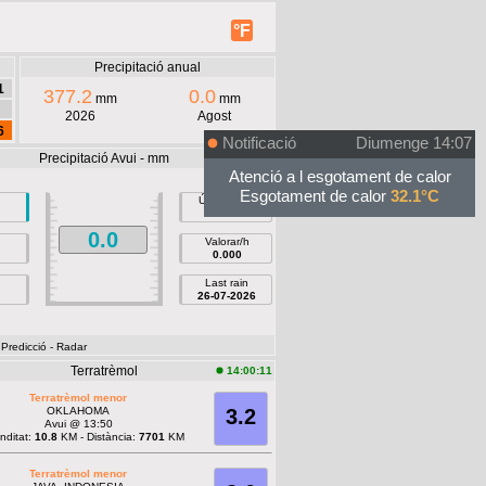
°F
Precipitació anual
1
377.2
0.0
mm
mm
2026
Agost
6
Notificació
Diumenge 14:07
Precipitació Avui - mm
14:07:17
Atenció a l esgotament de calor
Esgotament de calor
32.1°C
Última hora
0.0
0.0
Valorar/h
0.000
Last rain
26-07-2026
 Predicció
- Radar
Terratrèmol
14:00:11
Terratrèmol menor
OKLAHOMA
3.2
Avui @ 13:50
nditat:
10.8
KM - Distància:
7701
KM
Terratrèmol menor