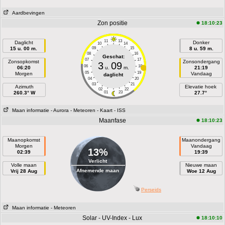
Aardbevingen
Zon positie
18:10:23
11
13
Daglicht
Donker
10
14
15 u. 00 m.
09
15
8 u. 59 m.
08
16
Geschat:
07
17
Zonsopkomst
Zonsondergang
3
09
06
18
06:20
u.
m.
21:19
05
19
Morgen
Vandaag
daglicht
04
20
03
21
Azimuth
Elevatie hoek
02
22
260.3° W
01
23
27.7°
Maan informatie
- Aurora
- Meteoren
- Kaart
- ISS
Maanfase
18:10:23
Maanopkomst
Maanondergang
Morgen
Vandaag
13%
02:39
19:39
Verlicht
Volle maan
Nieuwe maan
Afnemende maan
Vrij 28 Aug
Woe 12 Aug
Perseids
Maan informatie
- Meteoren
Solar - UV-Index - Lux
18:10:10