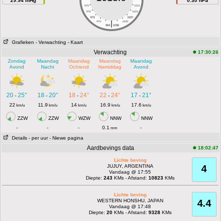
29.94 inHg
0.30 hPa
979
1021
976
1024
973
1027
|
970
1030
964
1036
Grafieken
- Verwachting
- Kaart
Verwachting
17:30:26
Zondag
Maandag
Maandag
Maandag
Maandag
Avond
Nacht
Ochtend
Namiddag
Avond
20
25°
18
20°
18
24°
22
24°
17
21°
-
-
-
-
-
22
11.9
14
16.9
17.6
km/u
km/u
km/u
km/u
km/u
ZZW
ZZW
WZW
NNW
NNW
-
-
-
0.1
-
mm
Details
- per uur
- Niewe pagina
Aardbevings data
18:02:47
Lichte beving
JUJUY, ARGENTINA
4
Vandaag @ 17:55
Diepte:
243
KMs - Afstand:
10823
KMs
Lichte beving
WESTERN HONSHU, JAPAN
4.4
Vandaag @ 17:48
Diepte:
20
KMs - Afstand:
9328
KMs