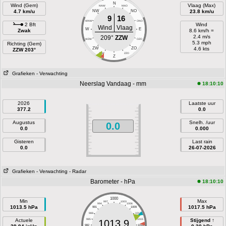
N
Wind (Gem)
Vlaag (Max)
NNW
NNO
4.7 km/u
NW
NO
23.8 km/u
9
16
WNW
ONO
2 Bft
Wind
Wind
Vlaag
W
E
Zwak
8.6 km/h =
2.4 m/s
209°
ZZW
WZW
OZO
5.3 mph
Richting (Gem)
ZW
ZO
4.6 kts
ZZW 203°
ZZW
ZZO
Z
Grafieken
- Verwachting
Neerslag Vandaag - mm
18:10:10
2026
Laatste uur
377.2
0.0
Augustus
Snelh. /uur
0.0
0.0
0.000
Gisteren
Last rain
0.0
26-07-2026
Grafieken
- Verwachting
- Radar
Barometer - hPa
18:10:10
1000
Min
Max
997
1003
994
1006
1013.5 hPa
1017.5 hPa
991
1009
988
1012
Actuele
985
1015
Stijgend ↑
1013.9
982
1018