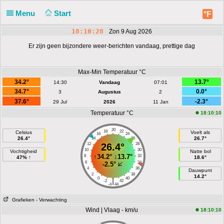
Menu
Start
°F
18:10:29
Zon 9 Aug 2026
Er zijn geen bijzondere weer-berichten vandaag, prettige dag
Max-Min Temperatuur °C
34.2°
13.7°
14:30
Vandaag
07:01
34.7°
0.0°
3
Augustus
2
37.6°
-2.3°
29 Jul
2026
11 Jan
Temperatuur °C
18:10:10
20
18
22
Celsius
Voelt als
16
24
26.4°
26.7°
14
26
12
26.4°
28
10
30
Vochtigheid
Natte bol
↑
34.2°
↓
13.7°
8
32
47% ↑
18.6°
6
34
-2.5°
4
36
Dauwpunt
2
38
14.2°
0
40
|
-2
42
-4
44
Grafieken
- Verwachting
Wind | Vlaag - km/u
18:10:10