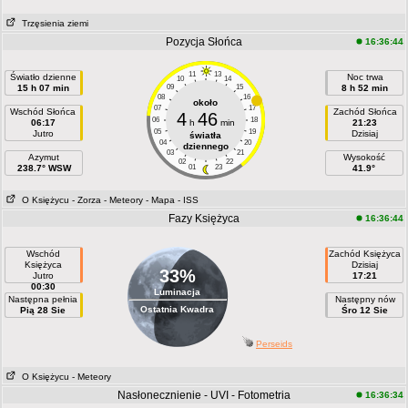
Trzęsienia ziemi
Pozycja Słońca
16:36:44
11
13
Światło dzienne
Noc trwa
10
14
15 h 07 min
09
15
8 h 52 min
08
16
około
07
17
Wschód Słońca
Zachód Słońca
4
46
06
18
06:17
h
min
21:23
05
19
Jutro
Dzisiaj
światła
04
20
dziennego
03
21
Azymut
Wysokość
02
22
238.7° WSW
01
23
41.9°
O Księżycu
- Zorza
- Meteory
- Mapa
- ISS
Fazy Księżyca
16:36:44
Wschód
Zachód Księżyca
Księżyca
Dzisiaj
33%
Jutro
17:21
00:30
Luminacja
Następna pełnia
Następny nów
Ostatnia Kwadra
Pią 28 Sie
Śro 12 Sie
Perseids
O Księżycu
- Meteory
Nasłonecznienie - UVI - Fotometria
16:36:34