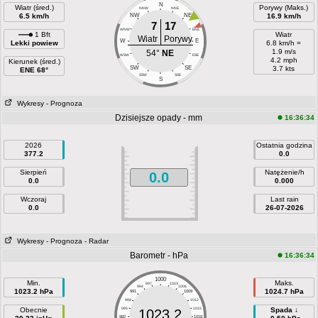
N
Wiatr (śred.)
Porywy (Maks.)
NNW
NNE
6.5 km/h
NW
NE
16.9 km/h
7
17
WNW
ENE
1 Bft
Wiatr
Wiatr
Porywy
W
E
Lekki powiew
6.8 km/h =
1.9 m/s
54°
NE
WSW
ESE
4.2 mph
Kierunek (śred.)
SW
SE
3.7 kts
ENE 68°
SSW
SSE
S
Wykresy
- Prognoza
Dzisiejsze opady - mm
16:36:34
2026
Ostatnia godzina
377.2
0.0
Sierpień
Natężenie/h
0.0
0.0
0.000
Wczoraj
Last rain
0.0
26-07-2026
Wykresy
- Prognoza
- Radar
Barometr - hPa
16:36:34
1000
Min.
Maks.
997
1003
994
1006
1023.2 hPa
1024.7 hPa
991
1009
988
1012
Obecnie
985
1015
Spada ↓
1023.2
982
1018