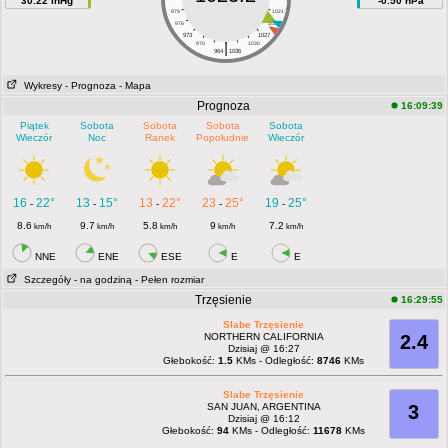
30.22 inHg
-0.50 hPa
979
1021
976
1024
973
1027
|
970
1030
964
1036
Wykresy
- Prognoza
- Mapa
Prognoza
16:09:39
Piątek
Sobota
Sobota
Sobota
Sobota
Wieczór
Noc
Ranek
Popołudnie
Wieczór
16
22°
13
15°
13
22°
23
25°
19
25°
-
-
-
-
-
8.6
9.7
5.8
9
7.2
km/h
km/h
km/h
km/h
km/h
NNE
ENE
ESE
E
E
Szczegóły
- na godziną
- Pełen rozmiar
Trzęsienie
16:29:55
Slabe Trzęsienie
NORTHERN CALIFORNIA
2.4
Dzisiaj @ 16:27
Głebokość:
1.5
KMs - Odległość:
8746
KMs
Slabe Trzęsienie
SAN JUAN, ARGENTINA
3
Dzisiaj @ 16:12
Głebokość:
94
KMs - Odległość:
11678
KMs