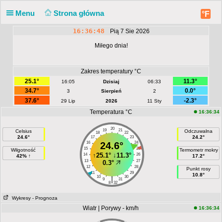
Menu
Strona główna
°F
16:36:48
Pią 7 Sie 2026
Miłego dnia!
Zakres temperatury °C
25.1°
11.3°
16:05
Dzisiaj
06:33
34.7°
0.0°
3
Sierpień
2
37.6°
-2.3°
29 Lip
2026
11 Sty
Temperatura °C
16:36:34
20
19
21
Celsius
Odczuwalna
18
22
24.6°
24.2°
17
23
16
24.6°
24
15
25
Wilgotność
Termometr mokry
↑
25.1°
↓
11.3°
14
26
42% ↑
17.2°
13
27
0.3°
12
28
Punkt rosy
11
29
10.8°
10
30
|
9
31
8
32
Wykresy
- Prognoza
Wiatr | Porywy - km/h
16:36:34