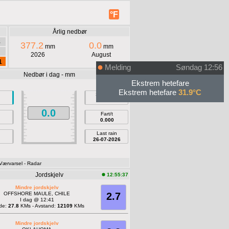
°F
Årlig nedbør
8
377.2
0.0
mm
mm
2026
August
1
Melding
Søndag 12:56
Nedbør i dag - mm
12:55:51
Ekstrem hetefare
Ekstrem hetefare
31.9°C
Siste time
0.0
0.0
Fart/t
0.000
Last rain
26-07-2026
 Værvarsel
- Radar
Jordskjelv
12:55:37
Mindre jordskjelv
OFFSHORE MAULE, CHILE
2.7
I dag @ 12:41
de:
27.8
KMs - Avstand:
12109
KMs
Mindre jordskjelv