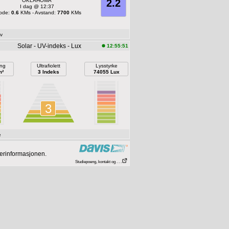
OKLAHOMA
2.2
I dag @ 12:37
bde:
0.6
KMs - Avstand:
7700
KMs
v
Solar - UV-indeks - Lux
12:55:51
ing
Ultrafiolett
Lysstyrke
m²
3 Indeks
74055 Lux
3
e
værinformasjonen.
Studiepoeng, kontakt og . . .