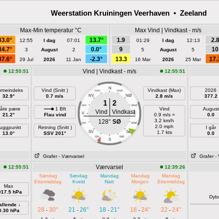
Weerstation Kruiningen Veerhaven • Zeeland
Max-Min temperatur °C
Max Vind | Vindkast - m/s
33.0°
13.7°
1.9
2.
12:55
I dag
07:01
01:29
I dag
12:13
34.7°
0.0°
9
10
3
August
2
5
August
5
37.6°
-2.3°
13.3
17.
29 Jul
2026
11 Jan
16 Mar
2026
25 Mar
Vind | Vindkast - m/s
12:55:51
12:55:51
N
rmeindeks
Vind (Snitt )
Vindkast (Max)
2026
NNV
NNØ
32.9°
0.7 m/s
NV
NØ
2.8 m/s
377.2
1
2
VNV
ØNØ
åte pære
1 Bft
Vind
August
Vind
Vindkast
V
E
21.2°
Flau vind
0.9 m/s =
0.0
3.2 km/h
128°
SØ
VSV
ØSØ
2.0 mph
uggpunkt
Retning (Snitt )
I går
SV
SØ
1.7 kts
13.0°
SSV 201°
0.0
SSV
SSØ
S
Grafer
- Værvarsel
Grafer
-
Værvarsel
12:55:51
12:39:26
Søndag
Søndag
Mandag
Mandag
Mandag
Ettermiddag
Kveld
Natt
Morgen
Ettermiddag
Max
017.5 hPa
Dyb
allende ↓
28
30°
21
26°
18
21°
18
24°
22
24°
-
-
-
-
-
0.30 hPa