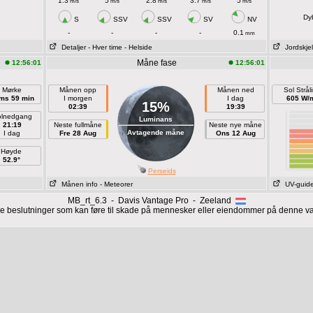
1.3
5
2.8
3.7
5
m/s
m/s
m/s
m/s
m/s
Dy
S
SSV
SSV
SV
NV
-
-
-
-
0.1
mm
Detaljer
- Hver time
- Helside
Jordskjel
Måne fase
12:56:01
12:56:01
Mørke
Månen opp
Månen ned
Sol Strål
tms 59 min
I morgen
I dag
605 W/
15%
02:39
19:39
lnedgang
Luminans
21:19
Neste fullmåne
Neste nye måne
Avtagende måne
I dag
Fre 28 Aug
Ons 12 Aug
Høyde
52.9°
Perseids
Månen info
- Meteorer
UV-guid
MB_rt_6.3 - Davis Vantage Pro - Zeeland
ige beslutninger som kan føre til skade på mennesker eller eiendommer på denne 