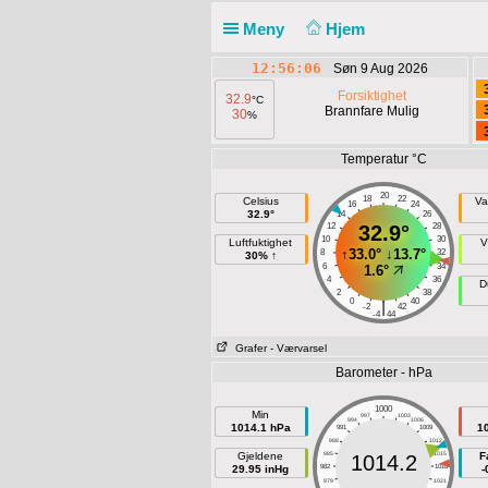
Meny
Hjem
12:56:06
Søn 9 Aug 2026
Forsiktighet
32.9
°C
Brannfare Mulig
30
%
Temperatur °C
20
18
22
Celsius
Va
16
24
32.9°
14
26
12
32.9°
28
10
30
Luftfuktighet
V
↑
33.0°
↓
13.7°
8
32
30% ↑
6
34
1.6°
4
36
D
2
38
0
40
|
-2
42
-4
44
Grafer
- Værvarsel
Barometer - hPa
1000
Min
997
1003
994
1006
1014.1 hPa
1
991
1009
988
1012
Gjeldene
985
1015
F
1014.2
29.95 inHg
982
1018
-
979
1021