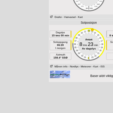
976
1024
973
1027
|
970
1030
964
1036
Grafer
- Værvarsel
- Kart
Solposisjon
11
13
Dagslys
10
14
15 tms 00 min
09
15
8 
08
16
Antatt
07
17
Soloppgang
So
8
23
06
18
06:20
tms
min
05
19
I morgen
Av dagslys
04
20
03
21
Azimuth
02
22
158.4° SSØ
01
23
Månen info
- Nordlys
- Meteorer
- Kart
- ISS
Baser aldri vikt