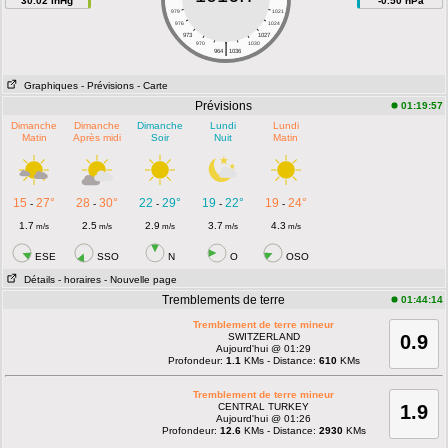
30.02 inHg
-0.50 hPa
979
1021
976
1024
973
1027
|
970
1030
964
1036
Graphiques
- Prévisions
- Carte
Prévisions
01:19:57
Dimanche
Dimanche
Dimanche
Lundi
Lundi
Matin
Après midi
Soir
Nuit
Matin
15
27°
28
30°
22
29°
19
22°
19
24°
-
-
-
-
-
1.7
2.5
2.9
3.7
4.3
m/s
m/s
m/s
m/s
m/s
ESE
SSO
N
O
OSO
Détails
- horaires
- Nouvelle page
Tremblements de terre
01:44:14
Tremblement de terre mineur
SWITZERLAND
0.9
Aujourd'hui @ 01:29
Profondeur:
1.1
KMs - Distance:
610
KMs
Tremblement de terre mineur
CENTRAL TURKEY
1.9
Aujourd'hui @ 01:26
Profondeur:
12.6
KMs - Distance:
2930
KMs