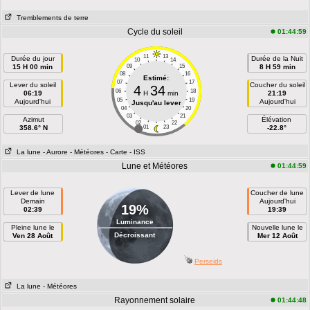
Tremblements de terre
Cycle du soleil
01:44:59
11
13
Durée du jour
Durée de la Nuit
10
14
15 H 00 min
09
15
8 H 59 min
08
16
Estimé:
07
17
Lever du soleil
Coucher du soleil
4
34
06
18
06:19
H
min
21:19
05
19
Aujourd'hui
Aujourd'hui
Jusqu'au lever
04
20
03
21
Azimut
Élévation
02
22
358.6° N
01
23
-22.8°
La lune
- Aurore
- Météores
- Carte
- ISS
Lune et Météores
01:44:59
Lever de lune
Coucher de lune
Demain
Aujourd'hui
19%
02:39
19:39
Luminance
Pleine lune le
Nouvelle lune le
Décroissant
Ven 28 Août
Mer 12 Août
Perseids
La lune
- Météores
Rayonnement solaire
01:44:48