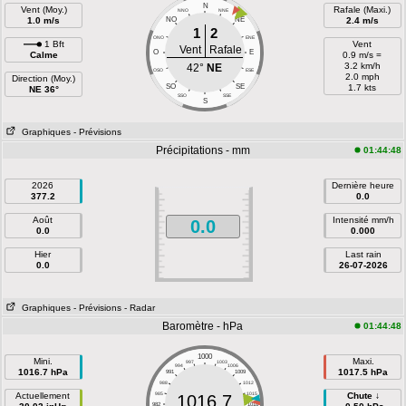
N
Vent (Moy.)
Rafale (Maxi.)
NNO
NNE
1.0 m/s
NO
NE
2.4 m/s
1
2
ONO
ENE
1 Bft
Vent
Vent
Rafale
O
E
Calme
0.9 m/s =
3.2 km/h
42°
NE
OSO
ESE
2.0 mph
Direction (Moy.)
SO
SE
1.7 kts
NE 36°
SSO
SSE
S
Graphiques
- Prévisions
Précipitations - mm
01:44:48
2026
Dernière heure
377.2
0.0
Août
Intensité mm/h
0.0
0.0
0.000
Hier
Last rain
0.0
26-07-2026
Graphiques
- Prévisions
- Radar
Baromètre - hPa
01:44:48
1000
Mini.
Maxi.
997
1003
994
1006
1016.7 hPa
1017.5 hPa
991
1009
988
1012
Actuellement
985
1015
Chute ↓
1016.7
982
1018