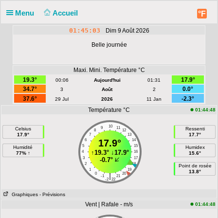
Menu
Accueil
°F
01:45:04
Dim 9 Août 2026
Belle journée
Maxi. Mini. Température °C
19.3°
17.9°
00:06
Aujourd'hui
01:31
34.7°
0.0°
3
Août
2
37.6°
-2.3°
29 Jul
2026
11 Jan
Température °C
01:44:48
10
9
11
Celsius
Ressenti
8
12
17.9°
17.7°
7
13
6
17.9°
14
5
15
Humidité
Humidex
↑
19.3°
↓
17.9°
4
16
77% ↑
15.6°
3
17
-0.7°
2
18
Point de rosée
1
19
13.8°
0
20
|
-1
21
-2
22
Graphiques
- Prévisions
Vent | Rafale - m/s
01:44:48