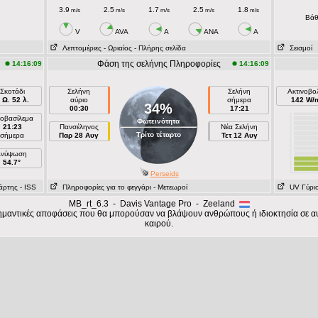
3.9
2.5
1.7
2.5
1.8
m/s
m/s
m/s
m/s
m/s
Βάθ
V
AVA
A
ANA
A
Λεπτομέριες
- Ωριαίος
- Πλήρης σελίδα
Σεισμοί
Φάση της σελήνης Πληροφορίες
14:16:09
14:16:09
Σκοτάδι
Σελήνη
Σελήνη
Ακτινοβο
 Ω. 52 λ.
αύριο
σήμερα
142 W/
34%
00:30
17:21
ιοβασίλεμα
Φωτεινότητα
21:23
Πανσέληνος
Νέα Σελήνη
Τρίτο τέταρτο
σήμερα
Παρ 28 Αυγ
Τετ 12 Αυγ
Ανύψωση
54.7°
Perseids
άρτης
- ISS
Πληροφορίες για το φεγγάρι
- Μετεωροί
UV Γύρι
MB_rt_6.3 - Davis Vantage Pro - Zeeland
σημαντικές αποφάσεις που θα μπορούσαν να βλάψουν ανθρώπους ή ιδιοκτησία σε αυ
καιρού.