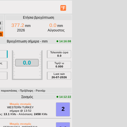
°F
Ετήσια βροχόπτωση
8
377.2
0.0
mm
mm
0
2026
Αύγουστος
.1
Βροχόπτωση σήμερα - mm
14:16:08
Τελευταία ώρα
0.0
0.0
ος
Τιμή/ ω
0.000
Last rain
26-07-2026
 παραστάσεις
- Πρόβλεψη
- Ραντάρ
Σεισμός
14:12:22
Μικρός σεισμός
WESTERN TURKEY
2
σήμερα @ 13:52
ος:
13.1
KMs - Απόσταση:
2458
KMs
Μικρός σεισμός