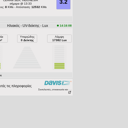
CERAM SEA, INDONESIA
3.2
σήμερα @ 13:33
ος:
8
KMs - Απόσταση:
12532
KMs
Ηλιακός - UV-δείκτης - Lux
14:16:08
λία
Υπεριώδης
Λάμψη
m²
0 Δείκτης
17382 Lux
σε
τές τις πληροφορίες
Συντελεστές, επικοινωνία και . . .