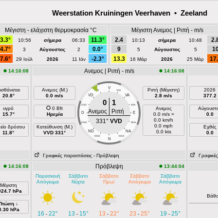
Weerstation Kruiningen Veerhaven • Zeeland
Μέγιστη - ελάχιστη θερμοκρασία °C
Μέγιστη Ανεμος | Ριπή - m/s
3.3°
11.3°
2.4
2.
10:56
σήμερα
06:33
10:13
σήμερα
10:48
4.7°
0.0°
9
1
3
Αύγουστος
2
5
Αύγουστος
5
7.6°
-2.3°
13.3
17
29 Ιούλ
2026
11 Ιάν
16 Μάρ
2026
25 Μάρ
Ανεμος | Ριπή - m/s
14:16:08
14:16:08
V
ισθάνεται
Ανεμος (Μ.)
Ριπή (Μέγιστη)
2026
VVD
VVA
20.8°
0.0 m/s
VD
VA
2.8 m/s
377.2
0
1
DVD
AVA
υγρό
0 Bft
Ανεμος
Αύγουστ
Ανεμος
Ριπή
D
E
15.7°
Ηρεμία
0.0 m/s =
0.0
0.0 km/h
331°
VVD
DND
ANA
0.0 mph
είο δρόσου
Κατεύθυνση (Μ.)
Εχθές
ND
NA
0.0 kts
11.8°
VVD 331°
0.0
NND
NNA
N
Γραφικές παραστάσεις
- Πρόβλεψη
Γραφικές
Πρόβλεψη
14:16:08
13:44:04
Παρασκευή
Σάββατο
Σάββατο
Σάββατο
Σάββατο
Απόγευμα
Νύχτα
Πρωί
Απόγευμα
Απόγευμα
Μέγιστη
024.7 hPa
Βάθ
Πτώση ↓
0.30 hPa
16
22°
13
15°
13
22°
23
25°
19
25°
-
-
-
-
-