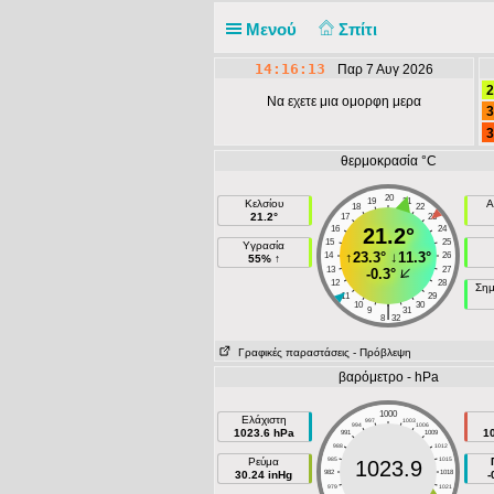
Μενού
Σπίτι
14:16:13
Παρ 7 Αυγ 2026
2
Να εχετε μια ομορφη μερα
3
3
θερμοκρασία °C
20
19
21
Κελσίου
Α
18
22
21.2°
17
23
16
21.2°
24
15
25
Υγρασία
↑
23.3°
↓
11.3°
14
26
55% ↑
13
27
-0.3°
12
28
Σημ
11
29
10
30
|
9
31
8
32
Γραφικές παραστάσεις
- Πρόβλεψη
βαρόμετρο - hPa
1000
Ελάχιστη
997
1003
994
1006
1023.6 hPa
1
991
1009
988
1012
Ρεύμα
985
1015
1023.9
30.24 inHg
982
1018
-
979
1021