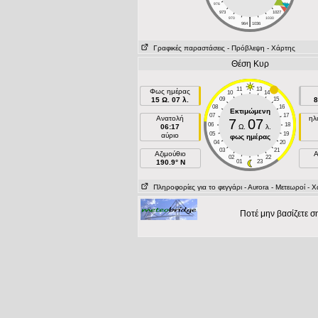
976
1024
973
1027
|
970
1030
964
1036
Γραφικές παραστάσεις
- Πρόβλεψη
- Χάρτης
Θέση Κυρ
11
13
Φως ημέρας
10
14
15 Ω. 07 λ.
09
15
8
08
16
Εκτιμώμενη
07
17
Ανατολή
ηλ
7
07
06
18
06:17
Ω.
λ.
05
19
αύριο
φως ημέρας
04
20
03
21
Aζιμούθιο
02
22
190.9° N
01
23
Πληροφορίες για το φεγγάρι
- Αυrora
- Μετεωροί
- Χ
Ποτέ μην βασίζετε 