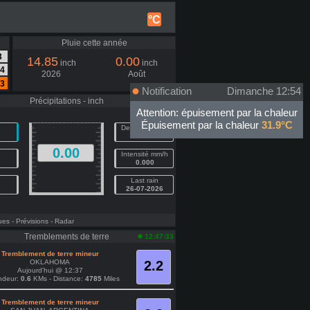
°C
Pluie cette année
3
14.85
0.00
inch
inch
.4
2026
Août
.3
Notification
Dimanche 12:54
Précipitations - inch
12:54:10
Attention: épuisement par la chaleur
Épuisement par la chaleur
31.9°C
Dernière heure
0.00
0.00
Intensité mm/h
0.000
Last rain
26-07-2026
ues
- Prévisions
- Radar
Tremblements de terre
12:47:33
Tremblement de terre mineur
OKLAHOMA
2.2
Aujourd'hui @ 12:37
ndeur:
0.6
KMs - Distance:
4785
Miles
Tremblement de terre mineur