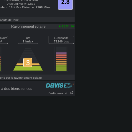
SAN JUAN, ARGENTINA
2.8
Aujourd'hui @ 12:32
ndeur:
10
KMs - Distance:
7168
Miles
ents de terre
Rayonnement solaire
12:54:10
olaire
UV
Luminosité
m²
3 Index
71240 Lux
3
ons sur le rayonnement solaire
à des biens sur ces
Crédits, contact et . . .