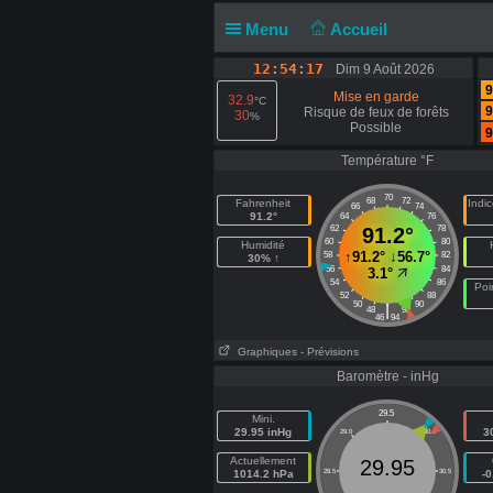
Menu
Accueil
12:54:17
Dim 9 Août 2026
9
Mise en garde
32.9
°C
9
Risque de feux de forêts
30
%
Possible
9
Température °F
70
68
72
Fahrenheit
Indi
66
74
91.2°
64
76
62
91.2°
78
60
80
Humidité
↑
91.2°
↓
56.7°
58
82
30% ↑
56
84
3.1°
54
86
Poi
52
88
50
90
|
48
92
46
94
Graphiques
- Prévisions
Baromètre - inHg
29.5
Mini.
29.95 inHg
3
29.0
30.0
Actuellement
29.95
1014.2 hPa
28.5
30.5
-0