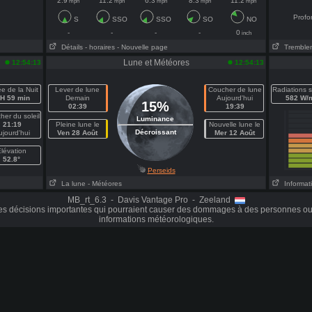
2.9
11.2
6.3
8.3
11.2
mph
mph
mph
mph
mph
Profo
S
SSO
SSO
SO
NO
-
-
-
-
0
inch
Détails
- horaires
- Nouvelle page
Tremblem
Lune et Météores
12:54:13
12:54:13
e de la Nuit
Lever de lune
Coucher de lune
Radiations s
 H 59 min
Demain
Aujourd'hui
582 W/
15%
02:39
19:39
her du soleil
Luminance
21:19
Pleine lune le
Nouvelle lune le
Décroissant
ujourd'hui
Ven 28 Août
Mer 12 Août
lévation
52.8°
Perseids
La lune
- Météores
Informati
MB_rt_6.3 - Davis Vantage Pro - Zeeland
es décisions importantes qui pourraient causer des dommages à des personnes ou 
informations météorologiques.