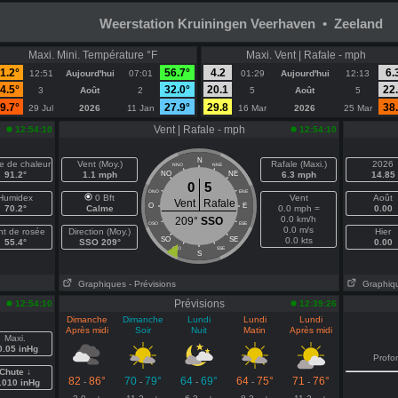
Weerstation Kruiningen Veerhaven • Zeeland
Maxi. Mini. Température °F
Maxi. Vent | Rafale - mph
1.2°
56.7°
4.2
6.
12:51
Aujourd'hui
07:01
01:29
Aujourd'hui
12:13
4.5°
32.0°
20.1
22
3
Août
2
5
Août
5
9.7°
27.9°
29.8
38
29 Jul
2026
11 Jan
16 Mar
2026
25 Mar
Vent | Rafale - mph
12:54:10
12:54:10
N
ce de chaleur
Vent (Moy.)
Rafale (Maxi.)
2026
NNO
NNE
91.2°
1.1 mph
NO
NE
6.3 mph
14.85
0
5
ONO
ENE
Humidex
0 Bft
Vent
Août
Vent
Rafale
O
E
70.2°
Calme
0.0 mph =
0.00
0.0 km/h
209°
SSO
OSO
ESE
0.0 m/s
nt de rosée
Direction (Moy.)
Hier
SO
SE
0.0 kts
55.4°
SSO 209°
0.00
SSO
SSE
S
Graphiques
- Prévisions
Graphiq
Prévisions
12:54:10
12:39:26
Dimanche
Dimanche
Lundi
Lundi
Lundi
Après midi
Soir
Nuit
Matin
Après midi
Maxi.
0.05 inHg
Profo
Chute ↓
82
86°
70
79°
64
69°
64
75°
71
76°
-
-
-
-
-
.010 inHg