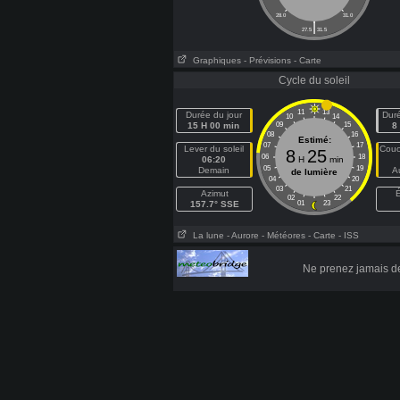
28.0
31.0
|
27.5
31.5
Graphiques
- Prévisions
- Carte
Cycle du soleil
11
13
Durée du jour
Duré
10
14
15 H 00 min
09
15
8
08
16
Estimé:
07
17
Lever du soleil
Couc
8
25
06
18
06:20
H
min
05
19
Demain
A
de lumière
04
20
03
21
Azimut
É
02
22
157.7° SSE
01
23
La lune
- Aurore
- Météores
- Carte
- ISS
Ne prenez jamais d