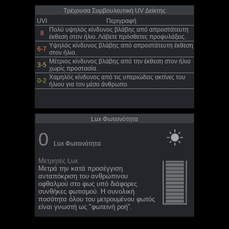
Τρέχουσα Συμβουλευτική UV Δείκτης
UVI
Περιγραφή
Πολύ υψηλός κίνδυνος βλάβης από απροστάτευτη
8
έκθεση στον ήλιο. Λάβετε πρόσθετες προφυλάξεις.
Υψηλός κίνδυνος βλάβης από απροστάτευτη έκθεση
6-7
στον ήλιο.
Μέτριος κίνδυνος βλάβης από την έκθεση στον ήλιο
3-5
χωρίς προστασία.
Χαμηλός κίνδυνος από τις υπεριώδεις ακτίνες του
0-2
ήλιου για τον μέσο άνθρωπο
Lux Φωτεινότητα
0
Lux Φωτεινότητα
Μετρητές Lux
Μετρά την κατά προσέγγιση
ανταπόκριση του ανθρώπινου
οφθαλμού στο φως υπό διάφορες
συνθήκες φωτισμού. Η συνολική
ποσότητα όλου του μετρουμένου φωτός
είναι γνωστή ως "φωτεινή ροή".