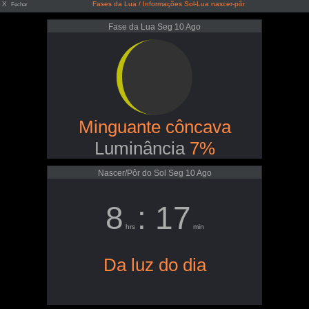
X
Fases da Lua / Informações Sol-Lua nascer-pôr
Fechar
Fase da Lua Seg 10 Ago
Minguante côncava
Luminância
7%
Nascer/Pôr do Sol Seg 10 Ago
8
: 17
hrs
min
Da luz do dia