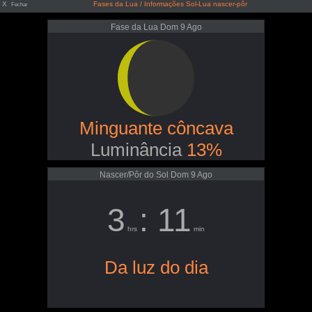
X
Fases da Lua / Informações Sol-Lua nascer-pôr
Fechar
Fase da Lua Dom 9 Ago
Minguante côncava
Luminância
13%
Nascer/Pôr do Sol Dom 9 Ago
3
: 11
hrs
min
Da luz do dia