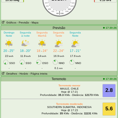
29.93 inHg
0.10 hPa
979
1021
976
1024
973
1027
|
970
1030
964
1036
Gráficos
- Previsão
- Mapa
Previsão
17:30:26
Domingo
Segunda
Segunda
Segunda
Segunda
Noite
à noite
Manhã
Tarde
Noite
20
25°
18
20°
18
24°
22
24°
17
21°
-
-
-
-
-
22
11.9
14
16.9
17.6
km/h
km/h
km/h
km/h
km/h
SSO
SSO
OSO
NNO
NNO
-
-
-
0.1
-
mm
Detalhes
- Horário
- Página inteira
Terremoto
17:30:26
Terremoto menor
MAULE, CHILE
2.8
Hoje @ 17:21
Profundidade:
35.3
KMs - Distância:
12173
KMs
Terremoto moderado
SOUTHERN SUMATRA, INDONESIA
5.6
Hoje @ 17:15
Profundidade:
35
KMs - Distância:
11131
KMs