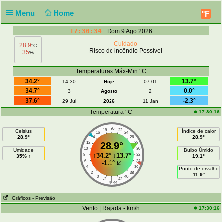
Menu
Home
°F
17:30:34
Dom 9 Ago 2026
Cuidado
28.9
°C
Risco de incêndio Possível
35
%
Temperaturas Máx-Min °C
34.2°
13.7°
14:30
Hoje
07:01
34.7°
0.0°
3
Agosto
2
37.6°
-2.3°
29 Jul
2026
11 Jan
Temperatura °C
17:30:16
20
18
22
Celsius
Índice de calor
16
24
28.9°
28.9°
14
26
12
28.9°
28
10
30
Umidade
Bulbo Úmido
↑
34.2°
↓
13.7°
8
32
35% ↑
19.1°
6
34
-1.1°
4
36
Ponto de orvalho
2
38
11.9°
0
40
|
-2
42
-4
44
Gráficos
- Previsão
Vento | Rajada - km/h
17:30:16