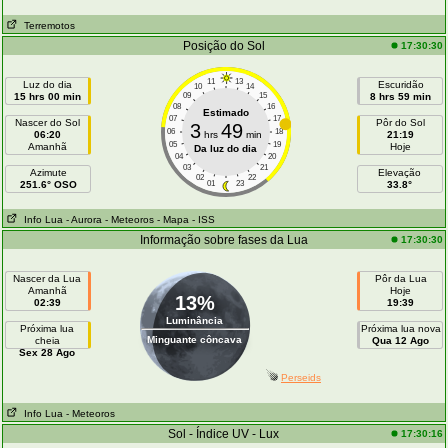
Terremotos
Posição do Sol
17:30:30
11
13
Luz do dia
Escuridão
10
14
15 hrs 00 min
09
15
8 hrs 59 min
08
16
Estimado
07
17
Nascer do Sol
Pôr do Sol
3
49
06
18
06:20
hrs
min
21:19
05
19
Amanhã
Hoje
Da luz do dia
04
20
03
21
Azimute
Elevação
02
22
251.6° OSO
01
23
33.8°
Info Lua
- Aurora
- Meteoros
- Mapa
- ISS
Informação sobre fases da Lua
17:30:30
Nascer da Lua
Pôr da Lua
Amanhã
Hoje
13%
02:39
19:39
Luminância
Próxima lua
Próxima lua nova
Minguante côncava
cheia
Qua 12 Ago
Sex 28 Ago
Perseids
Info Lua
- Meteoros
Sol - Índice UV - Lux
17:30:16