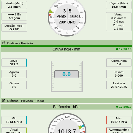
N
Vento (Méd )
Rajada (Max)
NNO
NNL
2.5 km/h
NO
NL
15.5 km/h
3
5
ONO
LNL
1 Bft
Vento
Vento
Rajada
O
E
Aragem
3.2 km/h =
0.9 m/s
289°
ONO
OSO
LSL
2.0 mph
Direção (Méd )
SO
SL
1.7 kts
O 278°
SSO
SSL
S
Gráficos
- Previsão
Chuva hoje - mm
17:30:16
2026
Última hora
377.2
0.0
Agosto
Taxa/h
0.0
0.0
0.000
Ontem
Last rain
0.0
26-07-2026
Gráficos
- Previsão
- Radar
Barômetro - hPa
17:30:16
1000
Min
Max
997
1003
994
1006
1013.5 hPa
1017.5 hPa
991
1009
988
1012
Atual
985
1015
Aumentando ↑
1013.7
982
1018