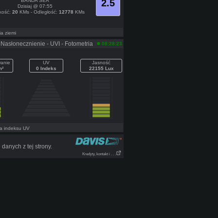
BANDA SEA
2.5
Dzisiaj @ 07:55
kość:
20
KMs - Odległość:
12778
KMs
a ziemi
Nasłonecznienie - UVI - Fotometria
08:28:23
anie
UV
Jasność
m²
0 Indeks
22155 Lux
a indeksu UV
anych z tej strony.
Kredyty, kontakt i . . .