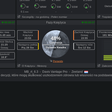
19.4
17.6
4.7
4.3
8.3
km/h
km/h
km/h
km/h
km/h
Głebo
W
WNW
SW
SSW
S
0.1
-
-
-
-
mm
Szczegóły
- na godziną
- Pełen rozmiar
Trzęsieni
Fazy Księżyca
08:28:37
08:28:37
Noc trwa
Wschód
Zachód Księżyca
Promieniow
 h 49 min
Księżyca
Dzisiaj
181 W/
48%
23:53
15:55
hód Słońca
Luminacja
21:25
Następna pełnia
Następny nów
Ostatnia Kwadra
Dzisiaj
Pią 28 Sie
Śro 12 Sie
ysokość
18.8°
Perseids
O Księżycu
- Meteory
Zaleceni
MB_rt_6.3 - Davis Vantage Pro - Zeeland
 decyzji, które mogą skutkować uszkodzeniem zdrowia lub własności na podstawie d