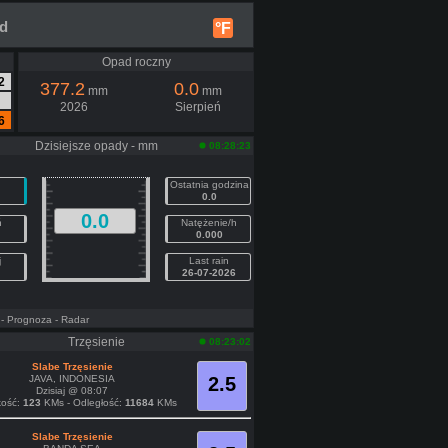
nd
°F
Opad roczny
2
377.2
0.0
mm
mm
2026
Sierpień
6
Dzisiejsze opady - mm
08:28:23
Ostatnia godzina
0.0
0.0
ń
Natężenie/h
0.000
j
Last rain
26-07-2026
- Prognoza
- Radar
Trzęsienie
08:23:02
Slabe Trzęsienie
JAVA, INDONESIA
2.5
Dzisiaj @ 08:07
kość:
123
KMs - Odległość:
11684
KMs
Slabe Trzęsienie