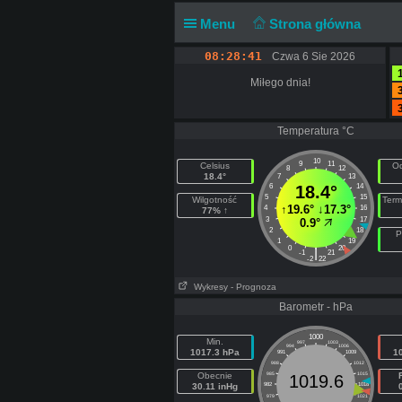
Menu
Strona główna
08:28:41
Czwa 6 Sie 2026
Miłego dnia!
Temperatura °C
10
9
11
Celsius
Od
8
12
18.4°
7
13
6
18.4°
14
5
15
Wilgotność
Term
↑
19.6°
↓
17.3°
4
16
77% ↑
3
17
0.9°
2
18
P
1
19
0
20
|
-1
21
-2
22
Wykresy
- Prognoza
Barometr - hPa
1000
Min.
997
1003
994
1006
1017.3 hPa
1
991
1009
988
1012
Obecnie
985
1015
1019.6
30.11 inHg
982
1018
979
1021