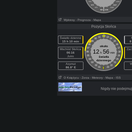
976
1024
973
1027
|
970
1030
964
1036
Wykresy
- Prognoza
- Mapa
Pozycja Słońca
11
13
Światło dzienne
10
14
15 h 10 min
09
15
8
08
16
około
07
17
Wschód Słońca
Zac
12
56
06
18
06:16
h
min
05
19
Jutro
światła
04
20
dziennego
03
21
Azymut
W
02
22
86.8° E
01
23
O Księżycu
- Zorza
- Meteory
- Mapa
- ISS
Nigdy nie podejmuj