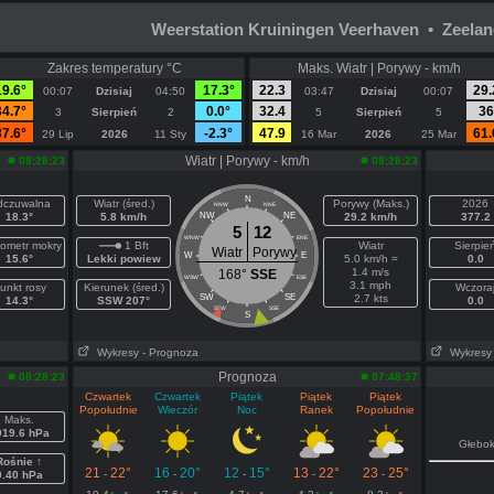
Weerstation Kruiningen Veerhaven • Zeela
Zakres temperatury °C
Maks. Wiatr | Porywy - km/h
19.6°
17.3°
22.3
29.
00:07
Dzisiaj
04:50
03:47
Dzisiaj
00:07
34.7°
0.0°
32.4
36
3
Sierpień
2
5
Sierpień
5
37.6°
-2.3°
47.9
61.
29 Lip
2026
11 Sty
16 Mar
2026
25 Mar
Wiatr | Porywy - km/h
08:28:23
08:28:23
N
czuwalna
Wiatr (śred.)
Porywy (Maks.)
2026
NNW
NNE
18.3°
5.8 km/h
NW
NE
29.2 km/h
377.2
5
12
WNW
ENE
ometr mokry
1 Bft
Wiatr
Sierpie
Wiatr
Porywy
W
E
15.6°
Lekki powiew
5.0 km/h =
0.0
1.4 m/s
168°
SSE
WSW
ESE
3.1 mph
unkt rosy
Kierunek (śred.)
Wczora
SW
SE
2.7 kts
14.3°
SSW 207°
0.0
SSW
SSE
S
Wykresy
- Prognoza
Wykresy
Prognoza
08:28:23
07:48:37
Czwartek
Czwartek
Piątek
Piątek
Piątek
Popołudnie
Wieczór
Noc
Ranek
Popołudnie
Maks.
019.6 hPa
Głebo
Rośnie ↑
21
22°
16
20°
12
15°
13
22°
23
25°
-
-
-
-
-
0.40 hPa