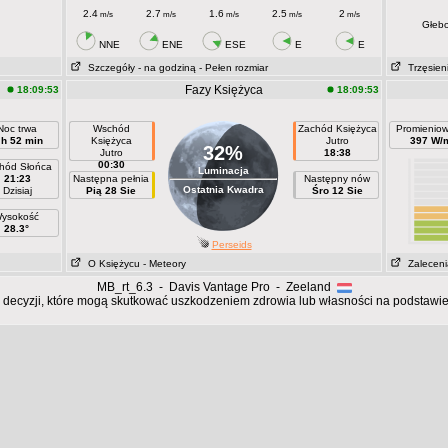
2.4
2.7
1.6
2.5
2
m/s
m/s
m/s
m/s
m/s
Głeb
NNE
ENE
ESE
E
E
Szczegóły
- na godziną
- Pełen rozmiar
Trzęsieni
Fazy Księżyca
18:09:53
18:09:53
Noc trwa
Wschód
Zachód Księżyca
Promieniow
 h 52 min
Księżyca
Jutro
397 W/
32%
Jutro
18:38
00:30
hód Słońca
Luminacja
21:23
Następna pełnia
Następny nów
Ostatnia Kwadra
Dzisiaj
Pią 28 Sie
Śro 12 Sie
ysokość
28.3°
Perseids
O Księżycu
- Meteory
Zaleceni
MB_rt_6.3 - Davis Vantage Pro - Zeeland
 decyzji, które mogą skutkować uszkodzeniem zdrowia lub własności na podstawie d