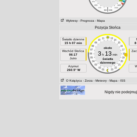
976
1024
973
1027
|
970
1030
964
1036
Wykresy
- Prognoza
- Mapa
Pozycja Słońca
11
13
Światło dzienne
10
14
15 h 07 min
09
15
8
08
16
około
07
17
Wschód Słońca
Zac
3
13
06
18
06:17
h
min
05
19
Jutro
światła
04
20
dziennego
03
21
Azymut
W
02
22
260.5° W
01
23
O Księżycu
- Zorza
- Meteory
- Mapa
- ISS
Nigdy nie podejmuj