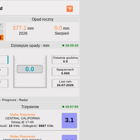
nd
°F
Opad roczny
7
377.2
0.0
mm
mm
2026
Sierpień
1
Dzisiejsze opady - mm
18:09:43
Ostatnia godzina
0.0
0.0
ń
Natężenie/h
0.000
j
Last rain
26-07-2026
- Prognoza
- Radar
Trzęsienie
18:07:00
Slabe Trzęsienie
CENTRAL CALIFORNIA
3.1
Dzisiaj @ 17:46
okość:
10
KMs - Odległość:
8887
KMs
Slabe Trzęsienie