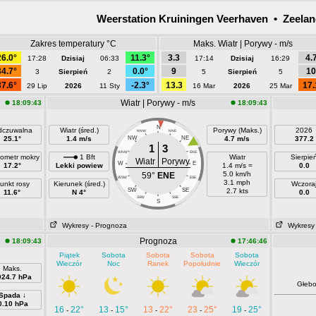
Weerstation Kruiningen Veerhaven • Zeela
Zakres temperatury °C
Maks. Wiatr | Porywy - m/s
26.0°
11.3°
3.3
4.
17:28
Dzisiaj
06:33
17:14
Dzisiaj
16:29
34.7°
0.0°
9
10
3
Sierpień
2
5
Sierpień
5
37.6°
-2.3°
13.3
17.
29 Lip
2026
11 Sty
16 Mar
2026
25 Mar
Wiatr | Porywy - m/s
18:09:43
18:09:43
N
czuwalna
Wiatr (śred.)
Porywy (Maks.)
2026
NNW
NNE
25.1°
1.4 m/s
NW
NE
4.7 m/s
377.2
1
3
WNW
ENE
ometr mokry
1 Bft
Wiatr
Sierpie
Wiatr
Porywy
W
E
17.2°
Lekki powiew
1.4 m/s =
0.0
5.0 km/h
59°
ENE
WSW
ESE
3.1 mph
unkt rosy
Kierunek (śred.)
Wczora
SW
SE
2.7 kts
11.6°
N 4°
0.0
SSW
SSE
S
Wykresy
- Prognoza
Wykresy
Prognoza
18:09:43
17:46:46
Piątek
Sobota
Sobota
Sobota
Sobota
Wieczór
Noc
Ranek
Popołudnie
Wieczór
Maks.
024.7 hPa
Głeb
Spada ↓
0.10 hPa
16
22°
13
15°
13
22°
23
25°
19
25°
-
-
-
-
-