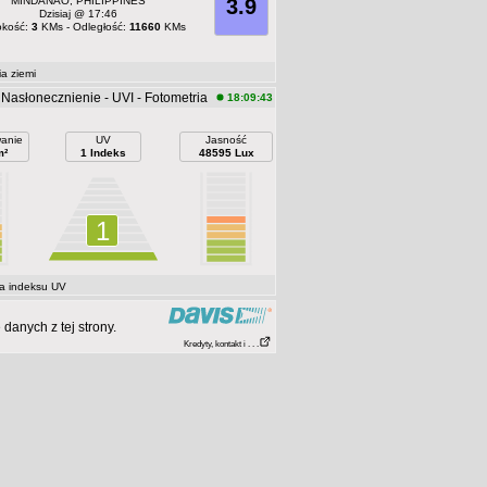
MINDANAO, PHILIPPINES
3.9
Dzisiaj @ 17:46
okość:
3
KMs - Odległość:
11660
KMs
a ziemi
Nasłonecznienie - UVI - Fotometria
18:09:43
anie
UV
Jasność
m²
1 Indeks
48595 Lux
1
a indeksu UV
anych z tej strony.
Kredyty, kontakt i . . .