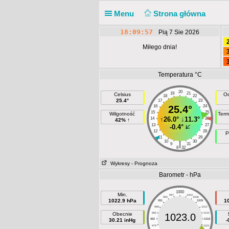
Menu
Strona główna
18:09:57
Pią 7 Sie 2026
Miłego dnia!
Temperatura °C
20
19
21
Celsius
Od
18
22
25.4°
17
23
16
25.4°
24
15
25
Wilgotność
Term
↑
26.0°
↓
11.3°
14
26
42% ↑
13
27
-0.4°
12
28
P
11
29
10
30
|
9
31
8
32
Wykresy
- Prognoza
Barometr - hPa
1000
Min.
997
1003
994
1006
1022.9 hPa
1
991
1009
988
1012
Obecnie
985
1015
1023.0
30.21 inHg
982
1018
-
979
1021