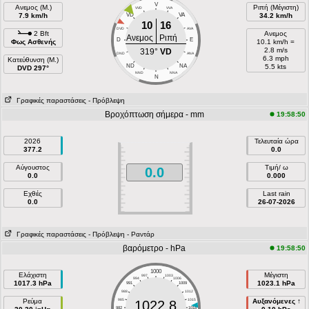
V
Ανεμος (Μ.)
Ριπή (Μέγιστη)
VVD
VVA
7.9 km/h
VD
VA
34.2 km/h
10
16
DVD
AVA
2 Bft
Ανεμος
Ανεμος
Ριπή
D
E
Φως Ασθενής
10.1 km/h =
2.8 m/s
319°
VD
DND
ANA
6.3 mph
Κατεύθυνση (Μ.)
ND
NA
5.5 kts
DVD 297°
NND
NNA
N
Γραφικές παραστάσεις
- Πρόβλεψη
Βροχόπτωση σήμερα - mm
19:58:50
2026
Τελευταία ώρα
377.2
0.0
Αύγουστος
Τιμή/ ω
0.0
0.0
0.000
Εχθές
Last rain
0.0
26-07-2026
Γραφικές παραστάσεις
- Πρόβλεψη
- Ραντάρ
βαρόμετρο - hPa
19:58:50
1000
Ελάχιστη
Μέγιστη
997
1003
994
1006
1017.3 hPa
1023.1 hPa
991
1009
988
1012
Ρεύμα
985
1015
Αυξανόμενες ↑
1022.8
982
1018