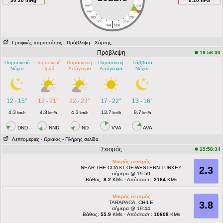
30.20 inHg
0.10 hPa
979
1021
976
1024
973
1027
|
970
1030
964
1036
Γραφικές παραστάσεις
- Πρόβλεψη
- Χάρτης
Πρόβλεψη
19:56:33
Παρασκευή
Παρασκευή
Παρασκευή
Παρασκευή
Σάββατο
Νύχτα
Πρωί
Απόγευμα
Απόγευμα
Νύχτα
12
15°
12
21°
22
23°
17
22°
13
16°
-
-
-
-
-
4.3
4.3
4.3
13.7
9.7
km/h
km/h
km/h
km/h
km/h
DND
NND
ND
VVA
AVA
Λεπτομέριες
- Ωριαίος
- Πλήρης σελίδα
Σεισμός
19:58:34
Μικρός σεισμός
NEAR THE COAST OF WESTERN TURKEY
2.3
σήμερα @ 19:50
Βάθος:
8.2
KMs - Απόσταση:
2164
KMs
Μικρός σεισμός
TARAPACA, CHILE
3.8
σήμερα @ 19:44
Βάθος:
55.9
KMs - Απόσταση:
10608
KMs