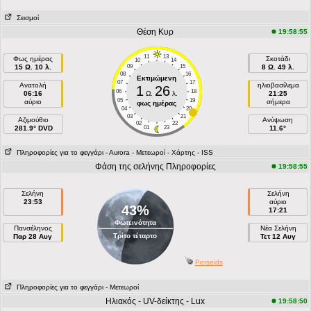
Σεισμοί
Θέση Κυρ
19:58:55
11
13
Φως ημέρας
Σκοτάδι
10
14
15 Ω. 10 λ.
09
15
8 Ω. 49 λ.
08
16
Εκτιμώμενη
07
17
Ανατολή
ηλιοβασίλεμα
1
26
06
18
06:16
Ω.
λ.
21:25
05
19
αύριο
σήμερα
φως ημέρας
04
20
03
21
Aζιμούθιο
Ανύψωση
02
22
281.9° DVD
01
23
11.6°
Πληροφορίες για το φεγγάρι
- Αυrora
- Μετεωροί
- Χάρτης
- ISS
Φάση της σελήνης Πληροφορίες
19:58:55
Σελήνη
Σελήνη
23:53
αύριο
43%
17:21
Φωτεινότητα
Πανσέληνος
Νέα Σελήνη
Τρίτο τέταρτο
Παρ 28 Αυγ
Τετ 12 Αυγ
Perseids
Πληροφορίες για το φεγγάρι
- Μετεωροί
Ηλιακός - UV-δείκτης - Lux
19:58:50