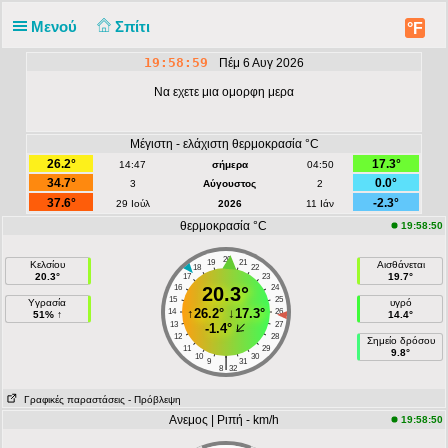
Μενού
Σπίτι
°F
19:58:59
Πέμ 6 Αυγ 2026
Να εχετε μια ομορφη μερα
Μέγιστη - ελάχιστη θερμοκρασία °C
26.2°
17.3°
14:47
σήμερα
04:50
34.7°
0.0°
3
Αύγουστος
2
37.6°
-2.3°
29 Ιούλ
2026
11 Ιάν
θερμοκρασία °C
19:58:50
20
19
21
Κελσίου
Αισθάνεται
18
22
20.3°
19.7°
17
23
16
20.3°
24
15
25
Υγρασία
υγρό
↑
26.2°
↓
17.3°
14
26
51% ↑
14.4°
13
27
-1.4°
12
28
Σημείο δρόσου
11
29
9.8°
10
30
|
9
31
8
32
Γραφικές παραστάσεις
- Πρόβλεψη
Ανεμος | Ριπή - km/h
19:58:50