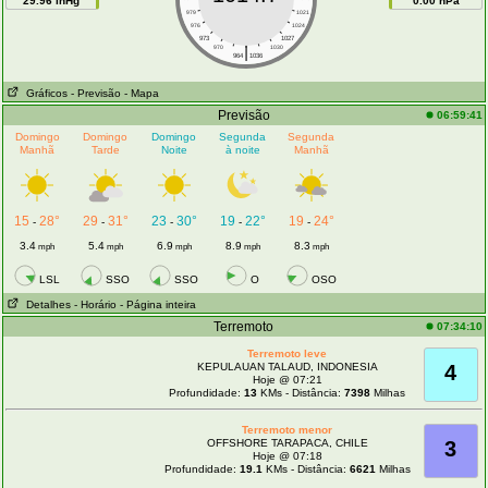
29.96 inHg
0.00 hPa
979
1021
976
1024
973
1027
|
970
1030
964
1036
Gráficos
- Previsão
- Mapa
Previsão
06:59:41
Domingo
Domingo
Domingo
Segunda
Segunda
Manhã
Tarde
Noite
à noite
Manhã
15
28°
29
31°
23
30°
19
22°
19
24°
-
-
-
-
-
3.4
5.4
6.9
8.9
8.3
mph
mph
mph
mph
mph
LSL
SSO
SSO
O
OSO
Detalhes
- Horário
- Página inteira
Terremoto
07:34:10
Terremoto leve
KEPULAUAN TALAUD, INDONESIA
4
Hoje @ 07:21
Profundidade:
13
KMs - Distância:
7398
Milhas
Terremoto menor
OFFSHORE TARAPACA, CHILE
3
Hoje @ 07:18
Profundidade:
19.1
KMs - Distância:
6621
Milhas