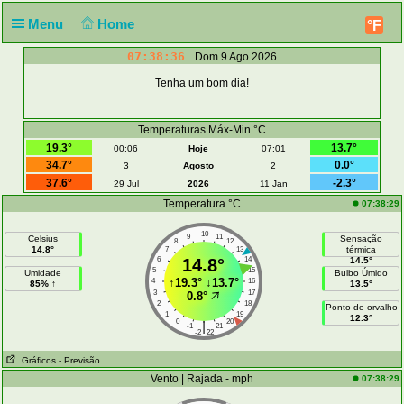
Menu
Home
°F
07:38:36
Dom 9 Ago 2026
Tenha um bom dia!
Temperaturas Máx-Min °C
19.3°
13.7°
00:06
Hoje
07:01
34.7°
0.0°
3
Agosto
2
37.6°
-2.3°
29 Jul
2026
11 Jan
Temperatura °C
07:38:29
10
9
11
Celsius
Sensação
8
12
14.8°
térmica
7
13
6
14.8°
14
14.5°
5
15
Umidade
Bulbo Úmido
↑
19.3°
↓
13.7°
4
16
85% ↑
13.5°
3
17
0.8°
2
18
Ponto de orvalho
1
19
12.3°
0
20
|
-1
21
-2
22
Gráficos
- Previsão
Vento | Rajada - mph
07:38:29