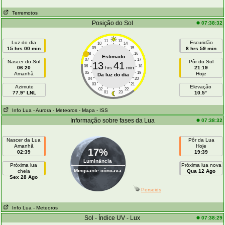
Terremotos
Posição do Sol
07:38:32
11
13
Luz do dia
Escuridão
10
14
15 hrs 00 min
09
15
8 hrs 59 min
08
16
Estimado
07
17
Nascer do Sol
Pôr do Sol
13
41
06
18
06:20
hrs
min
21:19
05
19
Amanhã
Hoje
Da luz do dia
04
20
03
21
Azimute
Elevação
02
22
77.9° LNL
01
23
10.5°
Info Lua
- Aurora
- Meteoros
- Mapa
- ISS
Informação sobre fases da Lua
07:38:32
Nascer da Lua
Pôr da Lua
Amanhã
Hoje
17%
02:39
19:39
Luminância
Próxima lua
Próxima lua nova
Minguante côncava
cheia
Qua 12 Ago
Sex 28 Ago
Perseids
Info Lua
- Meteoros
Sol - Índice UV - Lux
07:38:29