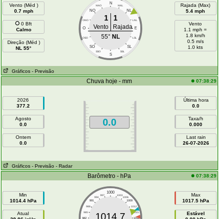
N
Vento (Méd )
Rajada (Max)
NNO
NNL
0.7 mph
NO
NL
5.4 mph
1
1
ONO
LNL
0 Bft
Vento
Vento
Rajada
O
E
Calmo
1.1 mph =
1.8 km/h
55°
NL
OSO
LSL
0.5 m/s
Direção (Méd )
SO
SL
1.0 kts
NL 55°
SSO
SSL
S
Gráficos
- Previsão
Chuva hoje - mm
07:38:29
2026
Última hora
377.2
0.0
Agosto
Taxa/h
0.0
0.0
0.000
Ontem
Last rain
0.0
26-07-2026
Gráficos
- Previsão
- Radar
Barômetro - hPa
07:38:29
1000
Min
Max
997
1003
994
1006
1014.4 hPa
1017.5 hPa
991
1009
988
1012
Atual
985
1015
Estável
1014.7
982
1018