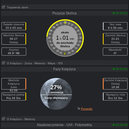
Trzęsienia ziemi
Pozycja Słońca
05:16:01
11
13
Światło dzienne
Noc trwa
10
14
15 h 03 min
09
15
8 h 56 min
08
16
około
07
17
Wschód Słońca
Zachód Słońca
1
01
06
18
06:17
h
min
21:21
05
19
Dzisiaj
Dzisiaj
do wschodu
04
20
Słońca
03
21
Azymut
Wysokość
02
22
49.8° NE
01
23
-9°
O Księżycu
- Zorza
- Meteory
- Mapa
- ISS
Fazy Księżyca
05:16:01
Wschód
Zachód Księżyca
Księżyca
Dzisiaj
27%
Jutro
18:38
01:25
Luminacja
Następna pełnia
Następny nów
Sierp ubywający
Pią 28 Sie
Śro 12 Sie
Perseids
O Księżycu
- Meteory
Nasłonecznienie - UVI - Fotometria
05:15:45