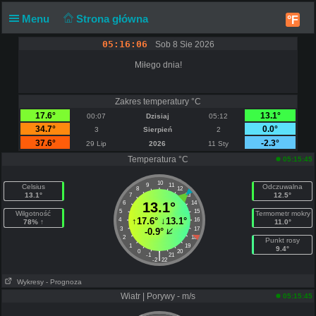
Menu
Strona główna
°F
05:16:07
Sob 8 Sie 2026
Miłego dnia!
Zakres temperatury °C
17.6°
13.1°
00:07
Dzisiaj
05:12
34.7°
0.0°
3
Sierpień
2
37.6°
-2.3°
29 Lip
2026
11 Sty
Temperatura °C
05:15:45
10
9
11
Celsius
Odczuwalna
8
12
13.1°
12.5°
7
13
6
13.1°
14
5
15
Wilgotność
Termometr mokry
↑
17.6°
↓
13.1°
4
16
78% ↑
11.0°
3
17
-0.9°
2
18
Punkt rosy
1
19
9.4°
0
20
|
-1
21
-2
22
Wykresy
- Prognoza
Wiatr | Porywy - m/s
05:15:45