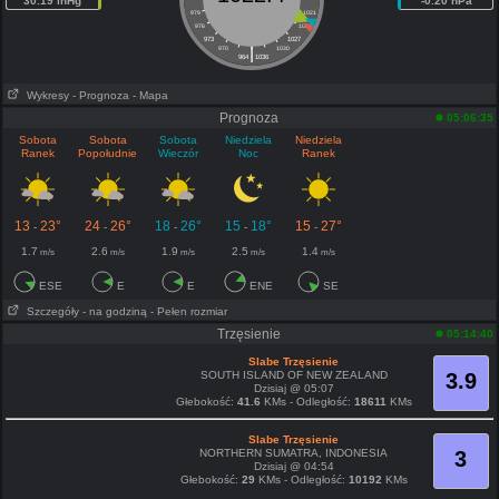
30.19 inHg
-0.20 hPa
979
1021
976
1024
973
1027
|
970
1030
964
1036
Wykresy
- Prognoza
- Mapa
Prognoza
05:06:35
Sobota
Sobota
Sobota
Niedziela
Niedziela
Ranek
Popołudnie
Wieczór
Noc
Ranek
13
23°
24
26°
18
26°
15
18°
15
27°
-
-
-
-
-
1.7
2.6
1.9
2.5
1.4
m/s
m/s
m/s
m/s
m/s
ESE
E
E
ENE
SE
Szczegóły
- na godziną
- Pełen rozmiar
Trzęsienie
05:14:40
Slabe Trzęsienie
SOUTH ISLAND OF NEW ZEALAND
3.9
Dzisiaj @ 05:07
Głebokość:
41.6
KMs - Odległość:
18611
KMs
Slabe Trzęsienie
NORTHERN SUMATRA, INDONESIA
3
Dzisiaj @ 04:54
Głebokość:
29
KMs - Odległość:
10192
KMs