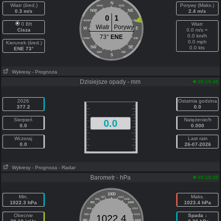
N
Wiatr (śred.)
Porywy (Maks.)
NNW
NNE
0.3 m/s
NW
NE
2.4 m/s
0
1
WNW
ENE
0 Bft
Wiatr
Wiatr
Porywy
W
E
Cisza
0.0 m/s =
0.0 km/h
73°
ENE
WSW
ESE
0.0 mph
Kierunek (śred.)
SW
SE
0.0 kts
ENE 73°
SSW
SSE
S
Wykresy
- Prognoza
Dzisiejsze opady - mm
05:15:45
2026
Ostatnia godzina
377.2
0.0
Sierpień
Natężenie/h
0.0
0.0
0.000
Wczoraj
Last rain
0.0
26-07-2026
Wykresy
- Prognoza
- Radar
Barometr - hPa
05:15:45
1000
Min.
Maks.
997
1003
994
1006
1022.3 hPa
1023.4 hPa
991
1009
988
1012
Obecnie
985
1015
Spada ↓
1022.4
982
1018