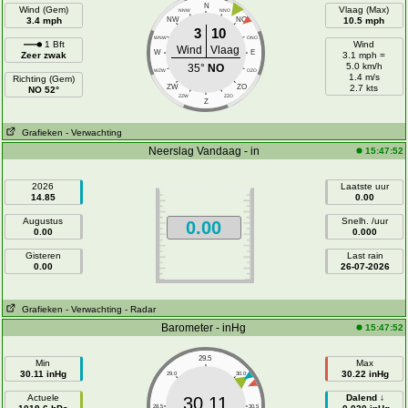
N
Wind (Gem)
Vlaag (Max)
NNW
NNO
3.4 mph
NW
NO
10.5 mph
3
10
WNW
ONO
1 Bft
Wind
Wind
Vlaag
W
E
Zeer zwak
3.1 mph =
5.0 km/h
35°
NO
WZW
OZO
1.4 m/s
Richting (Gem)
ZW
ZO
2.7 kts
NO 52°
ZZW
ZZO
Z
Grafieken
- Verwachting
Neerslag Vandaag - in
15:47:52
2026
Laatste uur
14.85
0.00
Augustus
Snelh. /uur
0.00
0.00
0.000
Gisteren
Last rain
0.00
26-07-2026
Grafieken
- Verwachting
- Radar
Barometer - inHg
15:47:52
29.5
Min
Max
30.11 inHg
30.22 inHg
29.0
30.0
Actuele
Dalend ↓
30.11
28.5
30.5