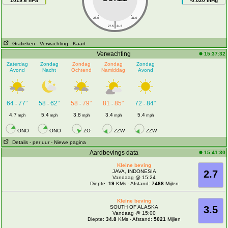
1019.6 hPa
-0.020 inHg
28.0
31.0
|
27.5
31.5
Grafieken
- Verwachting
- Kaart
Verwachting
15:37:32
Zaterdag
Zondag
Zondag
Zondag
Zondag
Avond
Nacht
Ochtend
Namiddag
Avond
64
77°
58
62°
58
79°
81
85°
72
84°
-
-
-
-
-
4.7
5.4
3.8
3.4
5.4
mph
mph
mph
mph
mph
ONO
ONO
ZO
ZZW
ZZW
Details
- per uur
- Niewe pagina
Aardbevings data
15:41:30
Kleine beving
JAVA, INDONESIA
2.7
Vandaag @ 15:24
Diepte:
19
KMs - Afstand:
7468
Mijlen
Kleine beving
SOUTH OF ALASKA
3.5
Vandaag @ 15:00
Diepte:
34.8
KMs - Afstand:
5021
Mijlen