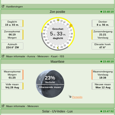
Aardbevingen
Zon positie
15:48:10
11
13
Daglicht
Donker
10
14
15 u. 03 m.
09
15
8 u. 56 m.
08
16
Geschat:
07
17
Zonsopkomst
Zonsondergang
5
33
06
18
06:19
u.
m.
21:21
05
19
Morgen
Vandaag
daglicht
04
20
03
21
Azimuth
Elevatie hoek
02
22
224.6° ZW
01
23
47.6°
Maan informatie
- Aurora
- Meteoren
- Kaart
- ISS
Maanfase
15:48:10
Maanopkomst
Maanondergang
Morgen
Vandaag
23%
01:25
18:38
Verlicht
Volle maan
Nieuwe maan
Afnemende maan
Vrij 28 Aug
Woe 12 Aug
Perseids
Maan informatie
- Meteoren
Solar - UV-Index - Lux
15:47:52