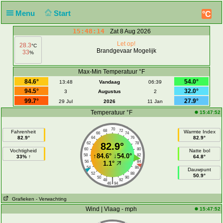
Menu
Start
°C
15:48:14
Zat 8 Aug 2026
Let op!
28.3
°C
Brandgevaar Mogelijk
33
%
Max-Min Temperatuur °F
84.6°
54.0°
13:48
Vandaag
06:39
94.5°
32.0°
3
Augustus
2
99.7°
27.9°
29 Jul
2026
11 Jan
Temperatuur °F
15:47:52
70
68
72
Fahrenheit
Warmte Index
66
74
82.9°
82.9°
64
76
62
82.9°
78
60
80
Vochtigheid
Natte bol
↑
84.6°
↓
54.0°
58
82
33% ↑
64.8°
56
84
1.1°
54
86
Dauwpunt
52
88
50.9°
50
90
|
48
92
46
94
Grafieken
- Verwachting
Wind | Vlaag - mph
15:47:52