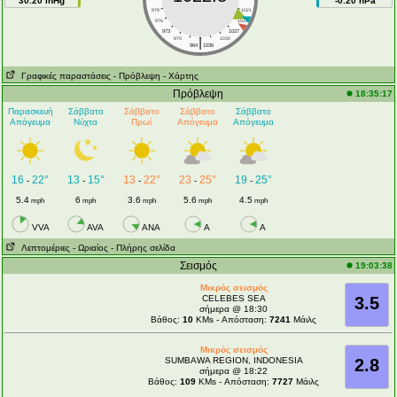
30.20 inHg
-0.20 hPa
979
1021
976
1024
973
1027
|
970
1030
964
1036
Γραφικές παραστάσεις
- Πρόβλεψη
- Χάρτης
Πρόβλεψη
18:35:17
Παρασκευή
Σάββατο
Σάββατο
Σάββατο
Σάββατο
Απόγευμα
Νύχτα
Πρωί
Απόγευμα
Απόγευμα
16
22°
13
15°
13
22°
23
25°
19
25°
-
-
-
-
-
5.4
6
3.6
5.6
4.5
mph
mph
mph
mph
mph
VVA
AVA
ANA
A
A
Λεπτομέριες
- Ωριαίος
- Πλήρης σελίδα
Σεισμός
19:03:38
Μικρός σεισμός
CELEBES SEA
3.5
σήμερα @ 18:30
Βάθος:
10
KMs - Απόσταση:
7241
Μάιλς
Μικρός σεισμός
SUMBAWA REGION, INDONESIA
2.8
σήμερα @ 18:22
Βάθος:
109
KMs - Απόσταση:
7727
Μάιλς