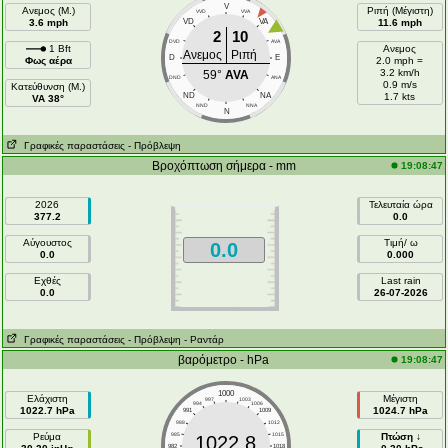
V
Ανεμος (Μ.)
Ριπή (Μέγιστη)
VVD
VVA
3.6 mph
VD
VA
11.6 mph
2
10
DVD
AVA
1 Bft
Ανεμος
Ανεμος
Ριπή
D
E
Φως αέρα
2.0 mph =
3.2 km/h
59°
AVA
DND
ANA
0.9 m/s
Κατεύθυνση (Μ.)
ND
NA
1.7 kts
VA 38°
NND
NNA
N
Γραφικές παραστάσεις
- Πρόβλεψη
Βροχόπτωση σήμερα - mm
19:08:47
2026
Τελευταία ώρα
377.2
0.0
Αύγουστος
Τιμή/ ω
0.0
0.0
0.000
Εχθές
Last rain
0.0
26-07-2026
Γραφικές παραστάσεις
- Πρόβλεψη
- Ραντάρ
βαρόμετρο - hPa
19:08:47
1000
Ελάχιστη
Μέγιστη
997
1003
994
1006
1022.7 hPa
1024.7 hPa
991
1009
988
1012
Ρεύμα
985
1015
Πτώση ↓
1022.8
982
1018