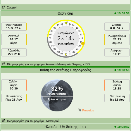
Σεισμοί
Θέση Κυρ
19:08:56
11
13
Φως ημέρας
Σκοτάδι
10
14
15 Ω. 07 λ.
09
15
8 Ω. 52 λ.
08
16
Εκτιμώμενη
07
17
Ανατολή
ηλιοβασίλεμα
2
14
06
18
06:17
Ω.
λ.
21:23
05
19
αύριο
σήμερα
φως ημέρας
04
20
03
21
Aζιμούθιο
Ανύψωση
02
22
272.2° D
01
23
19.1°
Πληροφορίες για το φεγγάρι
- Αυrora
- Μετεωροί
- Χάρτης
- ISS
Φάση της σελήνης Πληροφορίες
19:08:56
Σελήνη
Σελήνη
αύριο
αύριο
32%
00:30
18:38
Φωτεινότητα
Πανσέληνος
Νέα Σελήνη
Τρίτο τέταρτο
Παρ 28 Αυγ
Τετ 12 Αυγ
Perseids
Πληροφορίες για το φεγγάρι
- Μετεωροί
Ηλιακός - UV-δείκτης - Lux
19:08:47