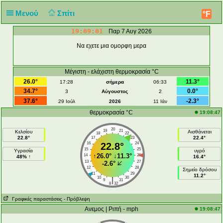
Μενού
Σπίτι
°F
19:09:02
Παρ 7 Αυγ 2026
Να εχετε μια ομορφη μερα
Μέγιστη - ελάχιστη θερμοκρασία °C
26.0°
11.3°
17:28
σήμερα
06:33
34.7°
0.0°
3
Αύγουστος
2
37.6°
-2.3°
29 Ιούλ
2026
11 Ιάν
θερμοκρασία °C
19:08:47
20
19
21
Κελσίου
Αισθάνεται
18
22
22.8°
22.4°
17
23
16
22.8°
24
15
25
Υγρασία
υγρό
↑
26.0°
↓
11.3°
14
26
48% ↑
16.4°
13
27
-2.6°
12
28
Σημείο δρόσου
11
29
11.2°
10
30
|
9
31
8
32
Γραφικές παραστάσεις
- Πρόβλεψη
Ανεμος | Ριπή - mph
19:08:47