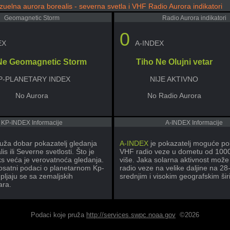
Izuelna aurora borealis - severna svetla i VHF Radio Aurora indikatori
Geomagnetic Storm
Radio Aurora indikatori
0
EX
A-INDEX
Ne Geomagnetic Storm
Tiho Ne Olujni vetar
P-PLANETARY INDEX
NIJE AKTIVNO
No Aurora
No Radio Aurora
KP-INDEX Informacije
A-INDEX Informacije
uža dobar pokazatelj gledanja
A-INDEX
je pokazatelj moguće po
is ili Severne svetlosti. Što je
VHF radio veze u dometu od 1000 m
ks veća je verovatnoća gledanja.
više. Jaka solarna aktivnost može 
rosatni podaci o planetarnom Kp-
radio veze na velike daljine na 2
pljaju se sa zemaljskih
srednjim i visokim geografskim ši
ra.
Podaci koje pruža
http://services.swpc.noaa.gov
©2026