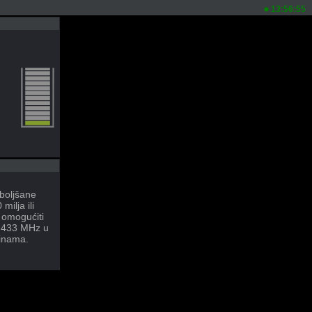
13:56:55
boljšane
ilja ili
omogućiti
8-433 MHz u
rinama.