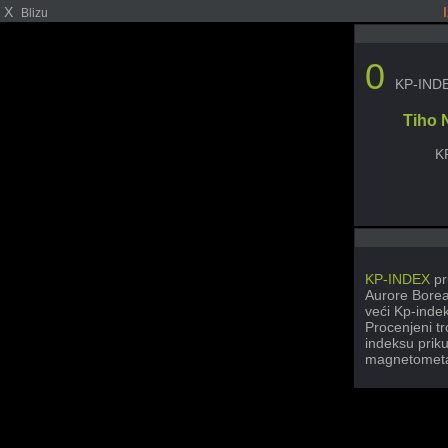
X
Blizu
0
KP-IND
Tiho 
K
KP-INDEX
pr
Aurore Boreal
veći Kp-inde
Procenjeni t
indeksu priku
magnetometa