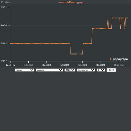
X
πίεση (hPa) σήμερα
Κλείσε